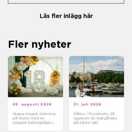
Läs fler inlägg här
Fler nyheter
05. augusti 2026
31. juli 2026
Skapa magisk stämning
Båttur i Stockholm: Så
på festen med en
upplever du skärgården
elegant ballongbåge i
på bästa sätt
södra Skåne