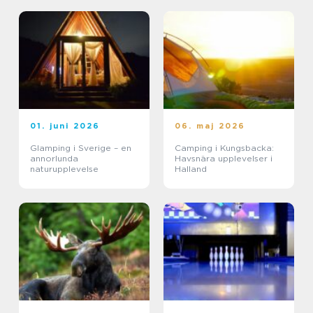
01. juni 2026
06. maj 2026
Glamping i Sverige – en
Camping i Kungsbacka:
annorlunda
Havsnära upplevelser i
naturupplevelse
Halland