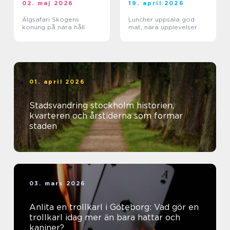
02. maj 2026
19. april 2026
Älgsafari Skogens
Luncher uppsala god
konung på nära håll
mat, nära upplevelser
01. april 2026
Stadsvandring stockholm historien,
kvarteren och årstiderna som formar
staden
03. mars 2026
Anlita en trollkarl i Göteborg: Vad gör en
trollkarl idag mer än bara hattar och
kaniner?