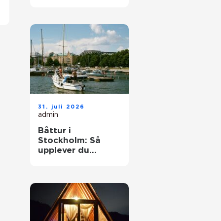
elegant
ballongbåge i
södra Skåne
31. juli 2026
admin
Båttur i
Stockholm: Så
upplever du
skärgården på
bästa sätt