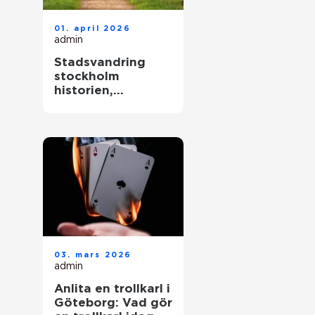
01. april 2026
admin
Stadsvandring
stockholm
historien,
kvarteren och
årstiderna som
formar staden
03. mars 2026
admin
Anlita en trollkarl i
Göteborg: Vad gör