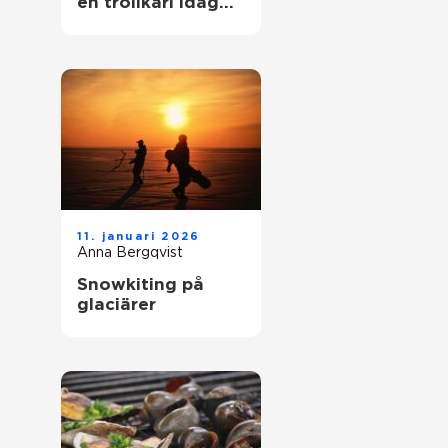
en trollkarl idag
mer än bara hattar
och kaniner?
11. januari 2026
Anna Bergqvist
Snowkiting på
glaciärer