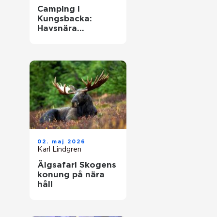
Camping i
Kungsbacka:
Havsnära
upplevelser i
Halland
02. maj 2026
Karl Lindgren
Älgsafari Skogens
konung på nära
håll