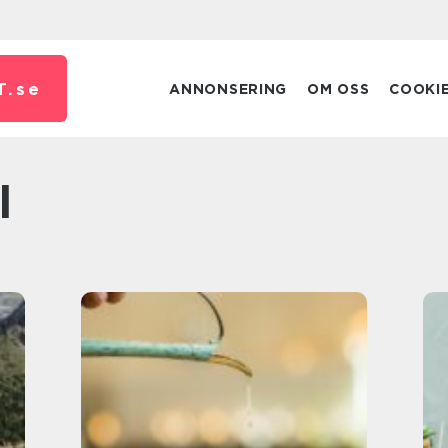
T.
se
ANNONSERING
OM OSS
COOKI
l