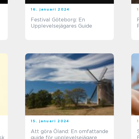
16. januari 2024
Festival Göteborg: En
Upplevelsejägares Guide
15. januari 2024
Att göra Öland: En omfattande
sk
guide för upplevelsejägare