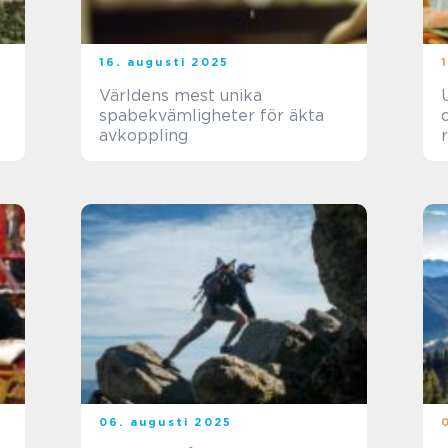
16. augusti 2025
Världens mest unika
spabekvämligheter för äkta
avkoppling
06. augusti 2025