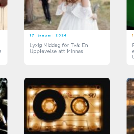
17. januari 2024
Lyxig Middag för Två: En
R
s
Upplevelse att Minnas