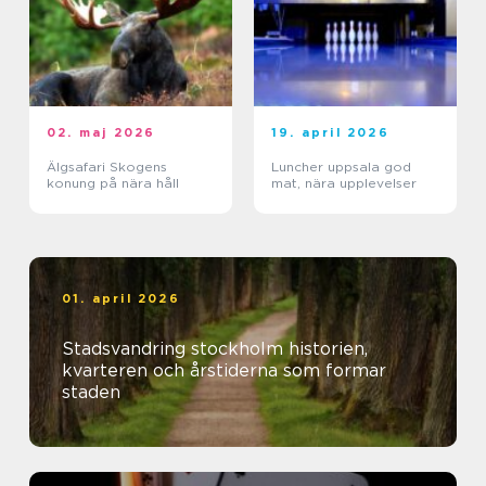
02. maj 2026
19. april 2026
Älgsafari Skogens
Luncher uppsala god
konung på nära håll
mat, nära upplevelser
01. april 2026
Stadsvandring stockholm historien,
kvarteren och årstiderna som formar
staden