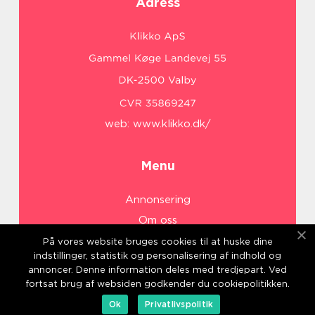
Adress
web:
www.klikko.dk/
Menu
Annonsering
Om oss
Cookies
På vores website bruges cookies til at huske dine
indstillinger, statistik og personalisering af indhold og
Kontakta oss
annoncer. Denne information deles med tredjepart. Ved
Sitemap
fortsat brug af websiden godkender du cookiepolitikken.
Ok
Privatlivspolitik