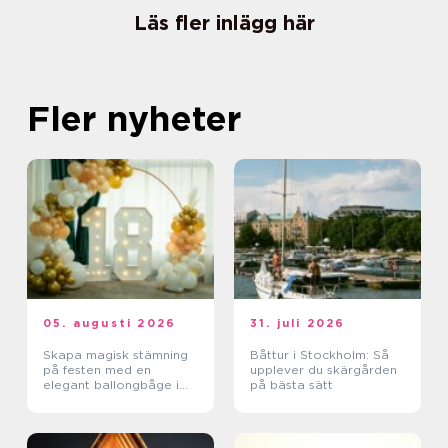
Läs fler inlägg här
Fler nyheter
05. augusti 2026
31. juli 2026
Skapa magisk stämning
Båttur i Stockholm: Så
på festen med en
upplever du skärgården
elegant ballongbåge i
på bästa sätt
södra Skåne