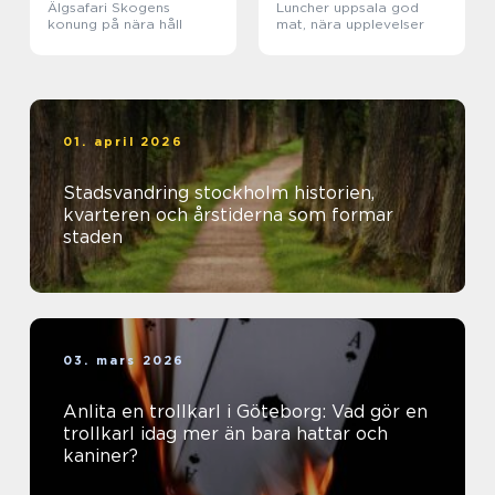
Älgsafari Skogens
Luncher uppsala god
konung på nära håll
mat, nära upplevelser
01. april 2026
Stadsvandring stockholm historien,
kvarteren och årstiderna som formar
staden
03. mars 2026
Anlita en trollkarl i Göteborg: Vad gör en
trollkarl idag mer än bara hattar och
kaniner?