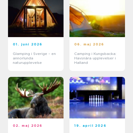
01. juni 2026
06. maj 2026
Glamping i Sverige – en
Camping i Kungsbacka:
annorlunda
Havsnära upplevelser i
naturupplevelse
Halland
02. maj 2026
19. april 2026