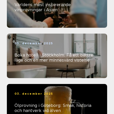
Världens mest inspirerande
vinprovningar i Asien
05. december 2025
Boka hotell i Stockholm: Få ett bättre
läge och en mer minnesvärd vistelse
03. december 2025
Ölprovning i Göteborg: Smak, historia
och hantverk vid älven