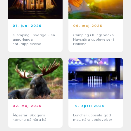
01. juni 2026
06. maj 2026
Glamping i Sverige – en
Camping i Kungsbacka:
annorlunda
Havsnära upplevelser i
naturupplevelse
Halland
02. maj 2026
19. april 2026
Älgsafari Skogens
Luncher uppsala god
konung på nära håll
mat, nära upplevelser