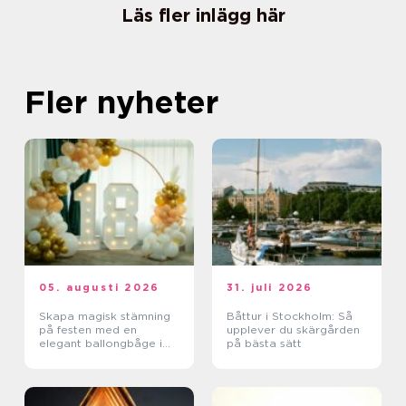
Läs fler inlägg här
Fler nyheter
05. augusti 2026
31. juli 2026
Skapa magisk stämning
Båttur i Stockholm: Så
på festen med en
upplever du skärgården
elegant ballongbåge i
på bästa sätt
södra Skåne