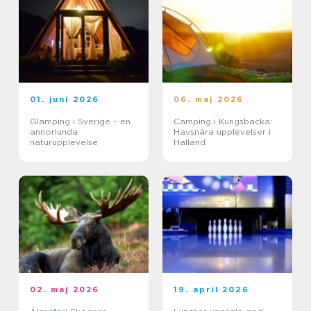
01. juni 2026
06. maj 2026
Glamping i Sverige – en
Camping i Kungsbacka:
annorlunda
Havsnära upplevelser i
naturupplevelse
Halland
02. maj 2026
19. april 2026