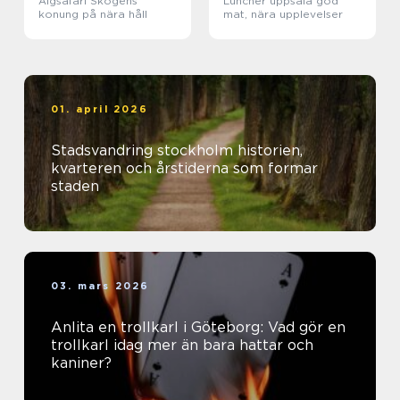
Älgsafari Skogens
Luncher uppsala god
konung på nära håll
mat, nära upplevelser
01. april 2026
Stadsvandring stockholm historien,
kvarteren och årstiderna som formar
staden
03. mars 2026
Anlita en trollkarl i Göteborg: Vad gör en
trollkarl idag mer än bara hattar och
kaniner?