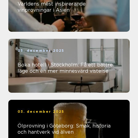
Världens mest inspirerande
vinprovningar i Asien
05. december 2025
Boka hotell i Stockholm: Få ett bättre
läge och en mer minnesvärd vistelse
03. december 2025
Ölprovning i Göteborg: Smak, historia
och hantverk vid älven