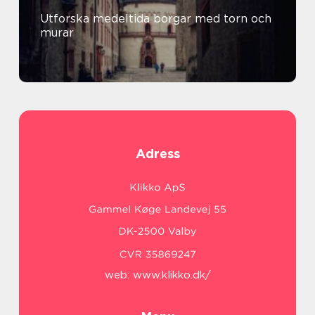
Utforska medeltida borgar med torn och
murar
Adress
web:
www.klikko.dk/