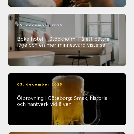
05. december 2025
Boka hotell i Stockholm: Få ett bättre
läge och en mer minnesvärd vistelse
03. december 2025
Ölprovning i Göteborg: Smak, historia
och hantverk vid älven