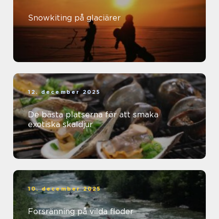
Snowkiting på glaciärer
12. december 2025
De bästa platserna för att smaka
exotiska skaldjur
10. december 2025
Forsränning på vilda floder