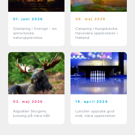
01. juni 2026
06. maj 2026
Glamping i Sverige – en
Camping i Kungsbacka:
annorlunda
Havsnära upplevelser i
naturupplevelse
Halland
02. maj 2026
19. april 2026
Älgsafari Skogens
Luncher uppsala god
konung på nära håll
mat, nära upplevelser