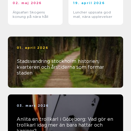
02. maj 2026
19. april 2026
Älgsafari Skogens
Luncher uppsala god
konung på nära håll
mat, nära upplevelser
01. april 2026
Stadsvandring stockholm historien,
kvarteren och årstiderna som formar
staden
03. mars 2026
Anlita en trollkarl i Göteborg: Vad gör en
trollkarl idag mer än bara hattar och
kaniner?