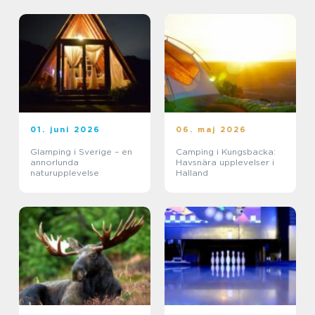
01. juni 2026
06. maj 2026
Glamping i Sverige – en
Camping i Kungsbacka:
annorlunda
Havsnära upplevelser i
naturupplevelse
Halland