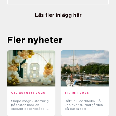
Läs fler inlägg här
Fler nyheter
05. augusti 2026
31. juli 2026
Skapa magisk stämning
Båttur i Stockholm: Så
på festen med en
upplever du skärgården
elegant ballongbåge i
på bästa sätt
södra Skåne