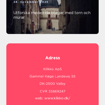
24. november 2025
Utforska medeltida borgar med torn och
murar
Adress
web:
www.klikko.dk/