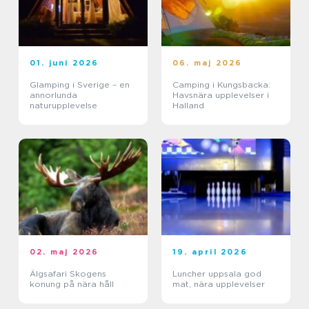
01. juni 2026
06. maj 2026
Glamping i Sverige – en
Camping i Kungsbacka:
annorlunda
Havsnära upplevelser i
naturupplevelse
Halland
02. maj 2026
19. april 2026
Älgsafari Skogens
Luncher uppsala god
konung på nära håll
mat, nära upplevelser