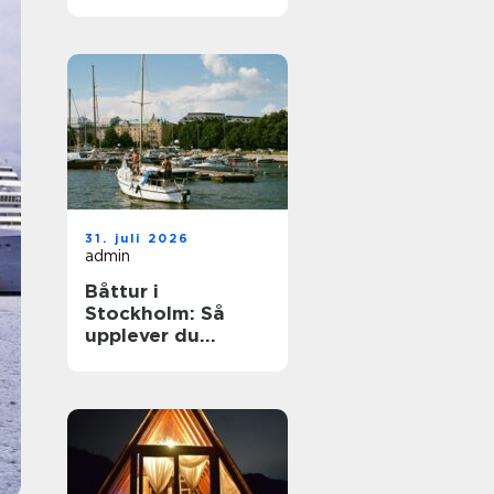
elegant
ballongbåge i
södra Skåne
31. juli 2026
admin
Båttur i
Stockholm: Så
upplever du
skärgården på
bästa sätt