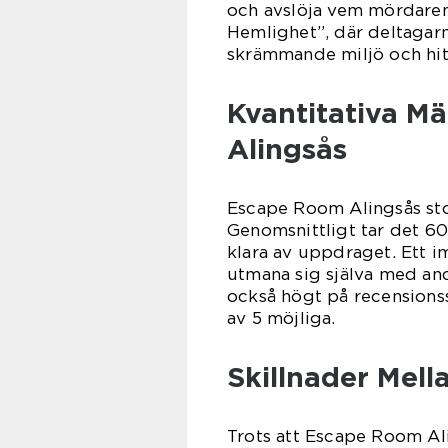
och avslöja vem mördaren
Hemlighet”, där deltagar
skrämmande miljö och hit
Kvantitativa M
Alingsås
Escape Room Alingsås sto
Genomsnittligt tar det 60
klara av uppdraget. Ett 
utmana sig själva med an
också högt på recensions
av 5 möjliga.
Skillnader Mel
Trots att Escape Room Al