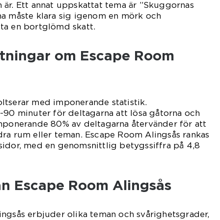
 är. Ett annat uppskattat tema är ”Skuggornas
na måste klara sig igenom en mörk och
ta en bortglömd skatt.
ätningar om Escape Room
ltserar med imponerande statistik.
-90 minuter för deltagarna att lösa gåtorna och
imponerande 80% av deltagarna återvänder för att
dra rum eller teman. Escape Room Alingsås rankas
sidor, med en genomsnittlig betygssiffra på 4,8
lan Escape Room Alingsås
ingsås erbjuder olika teman och svårighetsgrader,