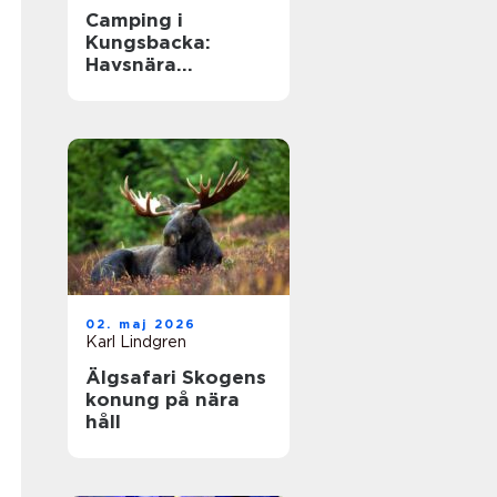
Camping i
Kungsbacka:
Havsnära
upplevelser i
Halland
02. maj 2026
Karl Lindgren
Älgsafari Skogens
konung på nära
håll