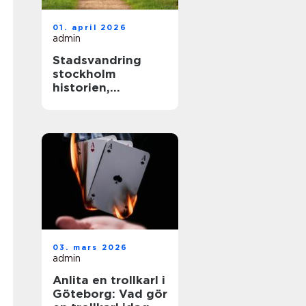
01. april 2026
admin
Stadsvandring
stockholm
historien,
kvarteren och
årstiderna som
formar staden
03. mars 2026
admin
Anlita en trollkarl i
Göteborg: Vad gör