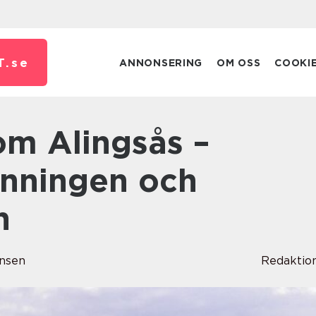
T.
se
ANNONSERING
OM OSS
COOKI
nningen och
n
nsen
Redaktio