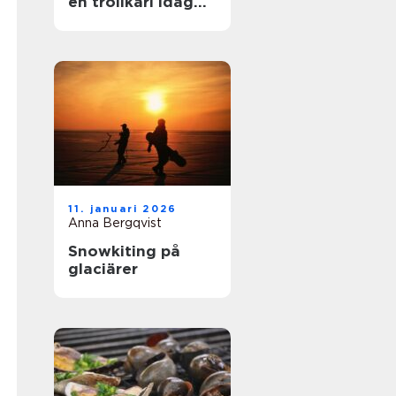
en trollkarl idag
mer än bara hattar
och kaniner?
11. januari 2026
Anna Bergqvist
Snowkiting på
glaciärer