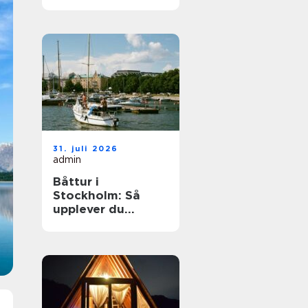
elegant
ballongbåge i
södra Skåne
31. juli 2026
admin
Båttur i
Stockholm: Så
upplever du
skärgården på
bästa sätt