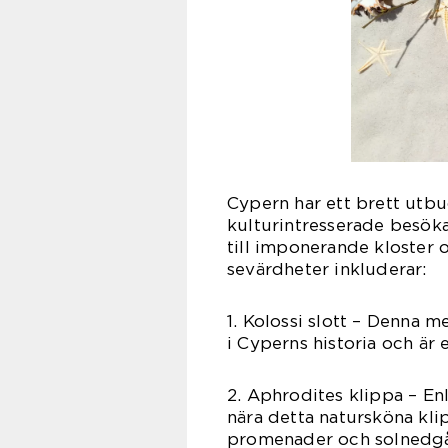
Cypern har ett brett utbu
kulturintresserade besökar
till imponerande kloster 
sevärdheter inkluderar:
1. Kolossi slott – Denna m
i Cyperns historia och är
2. Aphrodites klippa – E
nära detta natursköna kli
promenader och solnedgå