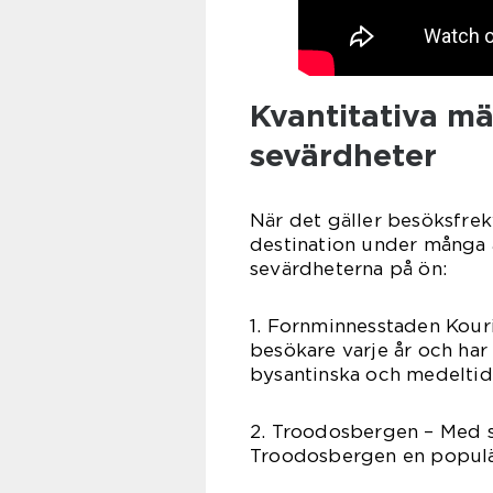
Kvantitativa m
sevärdheter
När det gäller besöksfrek
destination under många å
sevärdheterna på ön:
1. Fornminnesstaden Kouri
besökare varje år och har
bysantinska och medeltida
2. Troodosbergen – Med s
Troodosbergen en populär 