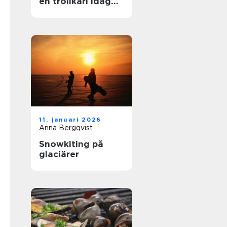
en trollkarl idag
mer än bara hattar
och kaniner?
11. januari 2026
Anna Bergqvist
Snowkiting på
glaciärer