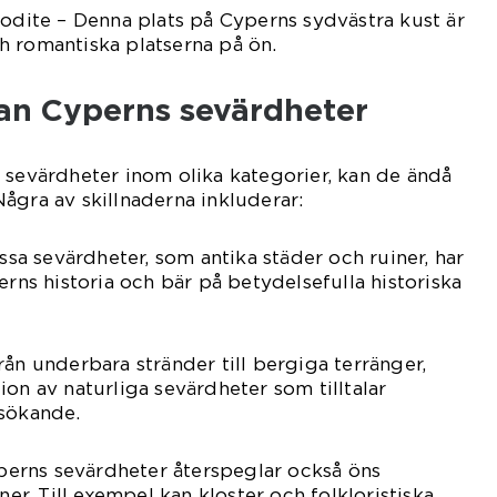
rodite – Denna plats på Cyperns sydvästra kust är
h romantiska platserna på ön.
lan Cyperns sevärdheter
 sevärdheter inom olika kategorier, kan de ändå
. Några av skillnaderna inkluderar:
issa sevärdheter, som antika städer och ruiner, har
erns historia och bär på betydelsefulla historiska
rån underbara stränder till bergiga terränger,
on av naturliga sevärdheter som tilltalar
ssökande.
Cyperns sevärdheter återspeglar också öns
ner. Till exempel kan kloster och folkloristiska