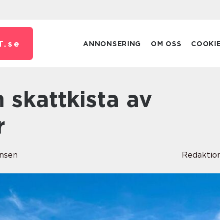
T.
se
ANNONSERING
OM OSS
COOKI
r
nsen
Redaktio