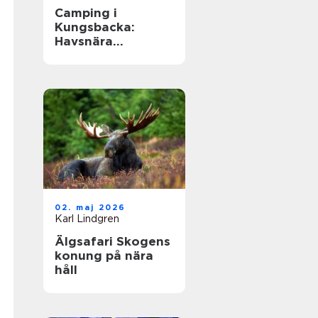
Camping i
Kungsbacka:
Havsnära
upplevelser i
Halland
02. maj 2026
Karl Lindgren
Älgsafari Skogens
konung på nära
håll