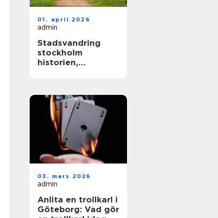
01. april 2026
admin
Stadsvandring
stockholm
historien,
kvarteren och
årstiderna som
formar staden
03. mars 2026
admin
Anlita en trollkarl i
Göteborg: Vad gör