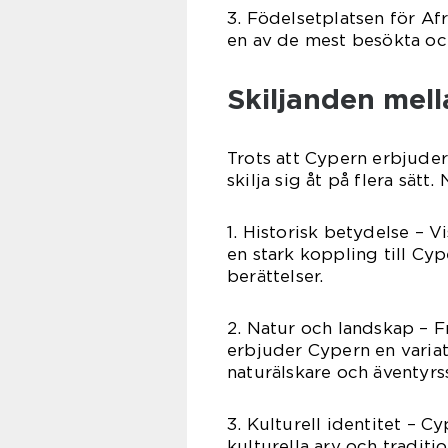
3. Födelsetplatsen för Af
en av de mest besökta oc
Skiljanden mel
Trots att Cypern erbjuder
skilja sig åt på flera sätt
1. Historisk betydelse – V
en stark koppling till Cyp
berättelser.
2. Natur och landskap – F
erbjuder Cypern en variati
naturälskare och äventyr
3. Kulturell identitet – 
kulturella arv och traditio