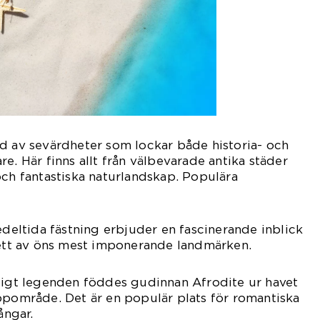
d av sevärdheter som lockar både historia- och
e. Här finns allt från välbevarade antika städer
och fantastiska naturlandskap. Populära
edeltida fästning erbjuder en fascinerande inblick
 ett av öns mest imponerande landmärken.
nligt legenden föddes gudinnan Afrodite ur havet
ppområde. Det är en populär plats för romantiska
ngar.