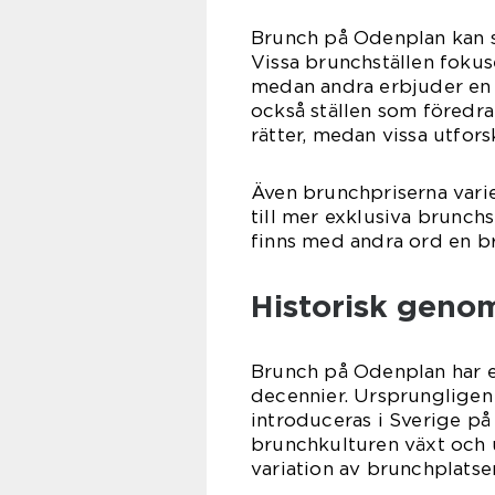
Brunch på Odenplan kan ski
Vissa brunchställen fokus
medan andra erbjuder en 
också ställen som föredrar
rätter, medan vissa utfor
Även brunchpriserna varie
till mer exklusiva brunchs
finns med andra ord en br
Historisk geno
Brunch på Odenplan har en
decennier. Ursprungligen
introduceras i Sverige på
brunchkulturen växt och u
variation av brunchplatse