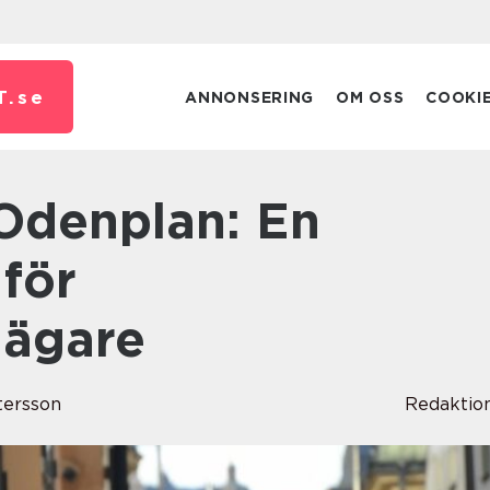
T.
se
ANNONSERING
OM OSS
COOKI
för
jägare
tersson
Redaktio