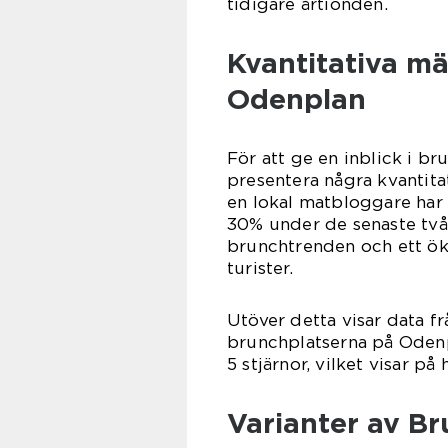
tidigare årtionden.
Kvantitativa m
Odenplan
För att ge en inblick i b
presentera några kvantita
en lokal matbloggare har
30% under de senaste två å
brunchtrenden och ett ök
turister.
Utöver detta visar data f
brunchplatserna på Odenp
5 stjärnor, vilket visar på
Varianter av B