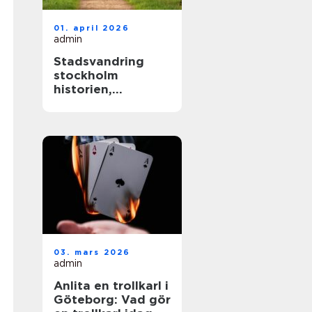
01. april 2026
admin
Stadsvandring
stockholm
historien,
kvarteren och
årstiderna som
formar staden
03. mars 2026
admin
Anlita en trollkarl i
Göteborg: Vad gör