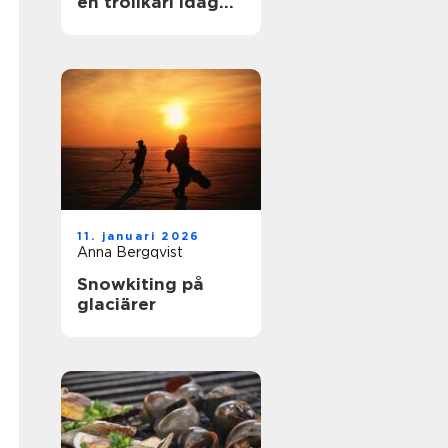
en trollkarl idag
mer än bara hattar
och kaniner?
11. januari 2026
Anna Bergqvist
Snowkiting på
glaciärer