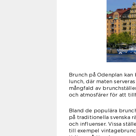
Brunch på Odenplan kan b
lunch, där maten serveras i
mångfald av brunchställe
och atmosfärer för att til
Bland de populära brunch
på traditionella svenska r
och influenser. Vissa stä
till exempel vintagebrun