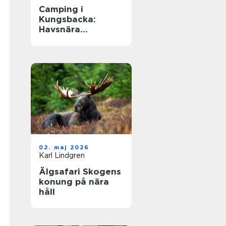
Camping i
Kungsbacka:
Havsnära
upplevelser i
Halland
02. maj 2026
Karl Lindgren
Älgsafari Skogens
konung på nära
håll