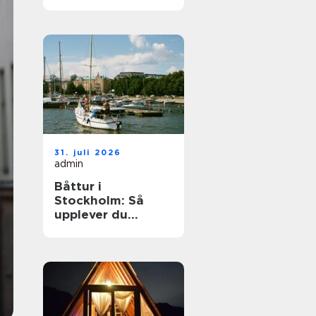
elegant
ballongbåge i
södra Skåne
31. juli 2026
admin
Båttur i
Stockholm: Så
upplever du
skärgården på
bästa sätt