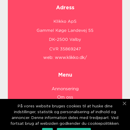
Adress
web:
www.klikko.dk/
Menu
Annonsering
Om oss
Cookies
På vores website bruges cookies til at huske dine
indstillinger, statistik og personalisering af indhold og
Kontakta oss
annoncer. Denne information deles med tredjepart. Ved
Sitemap
fortsat brug af websiden godkender du cookiepolitikken.