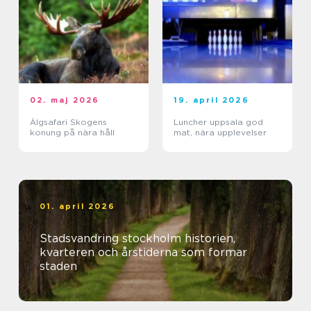
02. maj 2026
19. april 2026
Älgsafari Skogens
Luncher uppsala god
konung på nära håll
mat, nära upplevelser
01. april 2026
Stadsvandring stockholm historien,
kvarteren och årstiderna som formar
staden