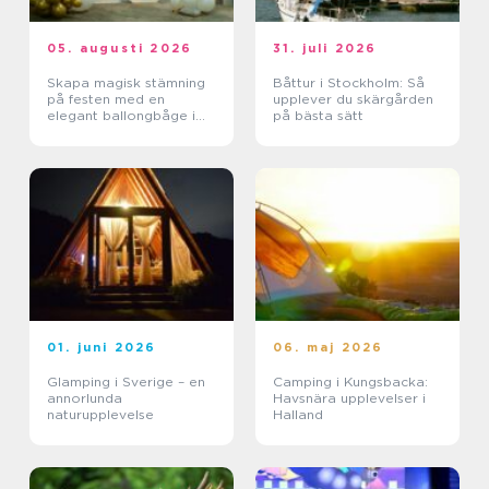
05. augusti 2026
31. juli 2026
Skapa magisk stämning
Båttur i Stockholm: Så
på festen med en
upplever du skärgården
elegant ballongbåge i
på bästa sätt
södra Skåne
01. juni 2026
06. maj 2026
Glamping i Sverige – en
Camping i Kungsbacka:
annorlunda
Havsnära upplevelser i
naturupplevelse
Halland