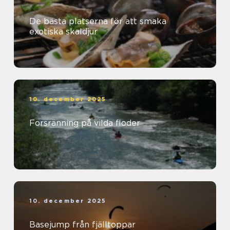
De bästa platserna för att smaka
exotiska skaldjur
10. december 2025
Forsränning på vilda floder
10. december 2025
Basejump från fjälltoppar