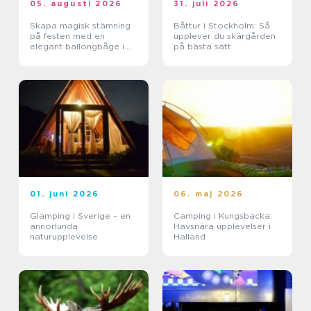
05. augusti 2026
31. juli 2026
Skapa magisk stämning
Båttur i Stockholm: Så
på festen med en
upplever du skärgården
elegant ballongbåge i
på bästa sätt
södra Skåne
01. juni 2026
06. maj 2026
Glamping i Sverige – en
Camping i Kungsbacka:
annorlunda
Havsnära upplevelser i
naturupplevelse
Halland