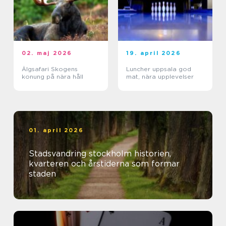
02. maj 2026
19. april 2026
Älgsafari Skogens
Luncher uppsala god
konung på nära håll
mat, nära upplevelser
01. april 2026
Stadsvandring stockholm historien,
kvarteren och årstiderna som formar
staden