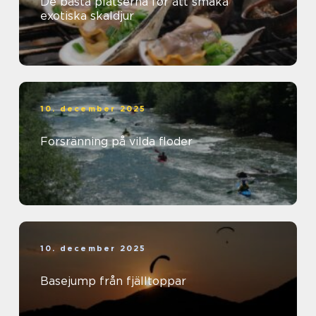
De bästa platserna för att smaka
exotiska skaldjur
10. december 2025
Forsränning på vilda floder
10. december 2025
Basejump från fjälltoppar