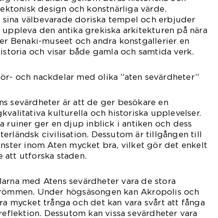
itektonisk design och konstnärliga värde.
sina välbevarade doriska tempel och erbjuder
 uppleva den antika grekiska arkitekturen på nära
der Benaki-museet och andra konstgallerier en
historia och visar både gamla och samtida verk.
ör- och nackdelar med olika ”aten sevärdheter”
ns sevärdheter är att de ger besökare en
valitativa kulturella och historiska upplevelser.
a ruiner ger en djup inblick i antiken och dess
rländsk civilisation. Dessutom är tillgången till
änster inom Aten mycket bra, vilket gör det enkelt
 att utforska staden.
larna med Atens sevärdheter vara de stora
strömmen. Under högsäsongen kan Akropolis och
ra mycket trånga och det kan vara svårt att fånga
 reflektion. Dessutom kan vissa sevärdheter vara