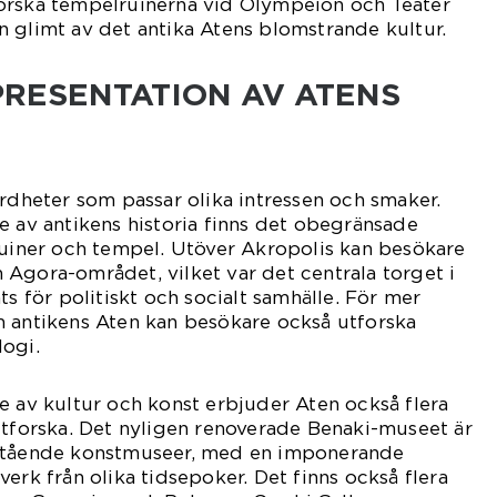
orska tempelruinerna vid Olympeion och Teater
 glimt av det antika Atens blomstrande kultur.
RESENTATION AV ATENS
ärdheter som passar olika intressen och smaker.
e av antikens historia finns det obegränsade
ruiner och tempel. Utöver Akropolis kan besökare
Agora-området, vilket var det centrala torget i
ts för politiskt och socialt samhälle. För mer
m antikens Aten kan besökare också utforska
logi.
e av kultur och konst erbjuder Aten också flera
utforska. Det nyligen renoverade Benaki-museet är
mstående konstmuseer, med en imponerande
erk från olika tidsepoker. Det finns också flera