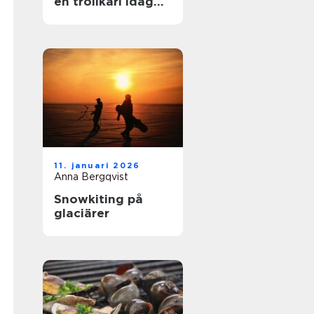
en trollkarl idag
mer än bara hattar
och kaniner?
11. januari 2026
Anna Bergqvist
Snowkiting på
glaciärer