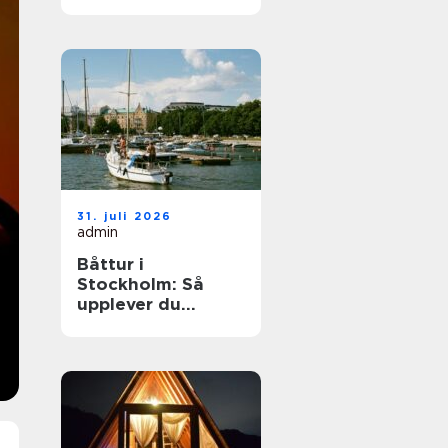
elegant
ballongbåge i
södra Skåne
31. juli 2026
admin
Båttur i
Stockholm: Så
upplever du
skärgården på
bästa sätt