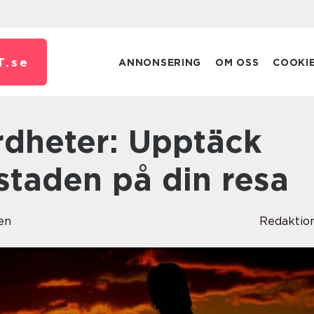
T.
se
ANNONSERING
OM OSS
COOKI
staden på din resa
en
Redaktio