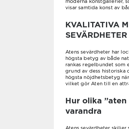
moderna konstgallerier, 
visar samtida konst av bå
KVALITATIVA 
SEVÄRDHETER
Atens sevärdheter har lock
högsta betyg av både nati
rankas regelbundet som en
grund av dess historiska 
högsta nöjdhetsbetyg när 
vilket gör Aten till en att
Hur olika ”aten 
varandra
Atens sevärdheter skiljer