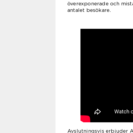
överexponerade och mista 
antalet besökare.
Avslutningsvis erbjuder A