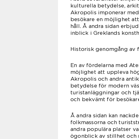
kulturella betydelse, ark
Akropolis imponerar med 
besökare en möjlighet att
håll. Å andra sidan erbju
inblick i Greklands konst
Historisk genomgång av f
En av fördelarna med Ate
möjlighet att uppleva högk
Akropolis och andra antik
betydelse för modern väste
turistanläggningar och tj
och bekvämt för besökare
Å andra sidan kan nackde
folkmassorna och turist
andra populära platser va
ögonblick av stillhet och