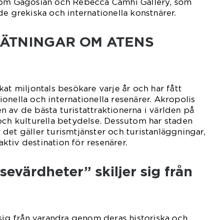
som Gagosian och Rebecca Camhi Gallery, som
de grekiska och internationella konstnärer.
MÄTNINGAR OM ATENS
at miljontals besökare varje år och har fått
onella och internationella resenärer. Akropolis
 av de bästa turistattraktionerna i världen på
och kulturella betydelse. Dessutom har staden
det gäller turismtjänster och turistanläggningar,
raktiv destination för resenärer.
sevärdheter” skiljer sig från
 sig från varandra genom deras historiska och