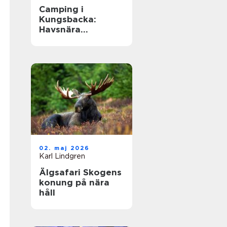
Camping i
Kungsbacka:
Havsnära
upplevelser i
Halland
02. maj 2026
Karl Lindgren
Älgsafari Skogens
konung på nära
håll