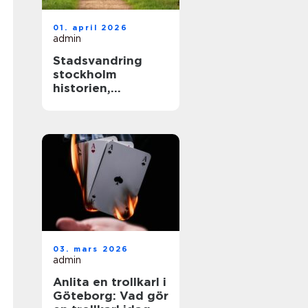
01. april 2026
admin
Stadsvandring
stockholm
historien,
kvarteren och
årstiderna som
formar staden
03. mars 2026
admin
Anlita en trollkarl i
Göteborg: Vad gör