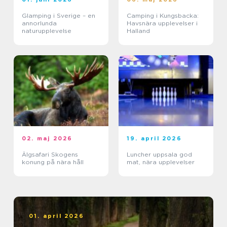
Glamping i Sverige – en
Camping i Kungsbacka:
annorlunda
Havsnära upplevelser i
naturupplevelse
Halland
02. maj 2026
19. april 2026
Älgsafari Skogens
Luncher uppsala god
konung på nära håll
mat, nära upplevelser
01. april 2026