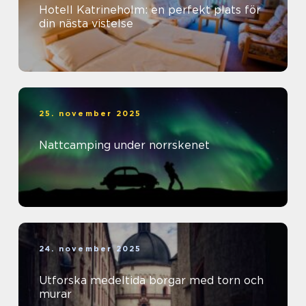
Hotell Katrineholm: en perfekt plats för
din nästa vistelse
25. november 2025
Nattcamping under norrskenet
24. november 2025
Utforska medeltida borgar med torn och
murar