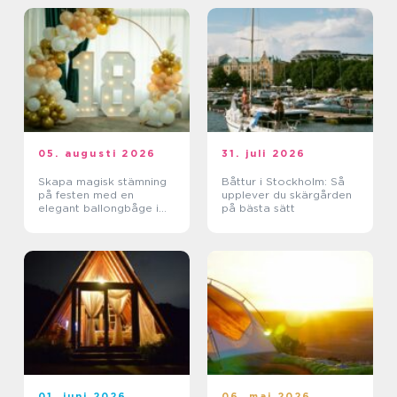
05. augusti 2026
31. juli 2026
Skapa magisk stämning
Båttur i Stockholm: Så
på festen med en
upplever du skärgården
elegant ballongbåge i
på bästa sätt
södra Skåne
01. juni 2026
06. maj 2026