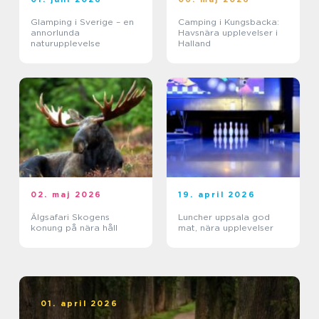
Glamping i Sverige – en
Camping i Kungsbacka:
annorlunda
Havsnära upplevelser i
naturupplevelse
Halland
02. maj 2026
19. april 2026
Älgsafari Skogens
Luncher uppsala god
konung på nära håll
mat, nära upplevelser
01. april 2026