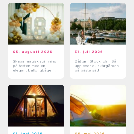
05. augusti 2026
31. juli 2026
Skapa magisk stämning
Båttur i Stockholm: Så
på festen med en
upplever du skärgården
elegant ballongbåge i
på bästa sätt
södra Skåne
01. juni 2026
06. maj 2026