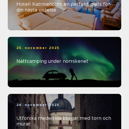
Hotell Katrineholm: en perfekt plats för
din nästa vistelse
25. november 2025
Nattcamping under norrskenet
24. november 2025
Utforska medeltida borgar med torn och
murar