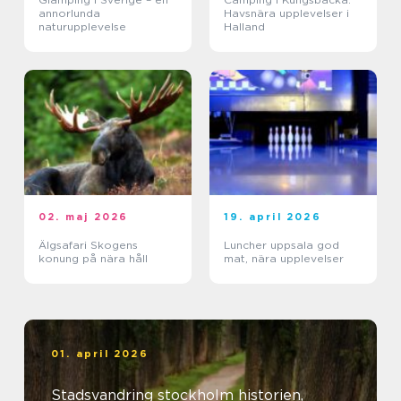
annorlunda
Havsnära upplevelser i
naturupplevelse
Halland
02. maj 2026
19. april 2026
Älgsafari Skogens
Luncher uppsala god
konung på nära håll
mat, nära upplevelser
01. april 2026
Stadsvandring stockholm historien,