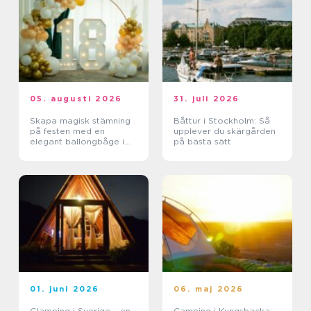
05. augusti 2026
31. juli 2026
Skapa magisk stämning
Båttur i Stockholm: Så
på festen med en
upplever du skärgården
elegant ballongbåge i
på bästa sätt
södra Skåne
01. juni 2026
06. maj 2026
Glamping i Sverige – en
Camping i Kungsbacka: