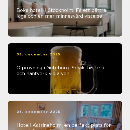
Boka hotell i Stockholm: Få ett bättre
läge och en mer minnesvärd vistelse
03. december 2025
Ölprovning i Göteborg: Smak, historia
och hantverk vid älven
03. december 2025
Hotell Katrineholm: en perfekt plats för