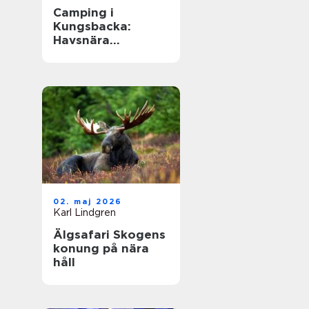
Camping i
Kungsbacka:
Havsnära
upplevelser i
Halland
02. maj 2026
Karl Lindgren
Älgsafari Skogens
konung på nära
håll