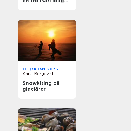
en trollkarl idag
mer än bara hattar
och kaniner?
11. januari 2026
Anna Bergqvist
Snowkiting på
glaciärer