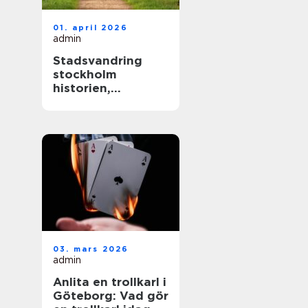
01. april 2026
admin
Stadsvandring
stockholm
historien,
kvarteren och
årstiderna som
formar staden
03. mars 2026
admin
Anlita en trollkarl i
Göteborg: Vad gör