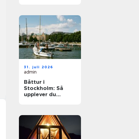
elegant
ballongbåge i
södra Skåne
31. juli 2026
admin
Båttur i
Stockholm: Så
upplever du
skärgården på
bästa sätt