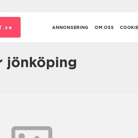
T.
se
ANNONSERING
OM OSS
COOKI
r jönköping