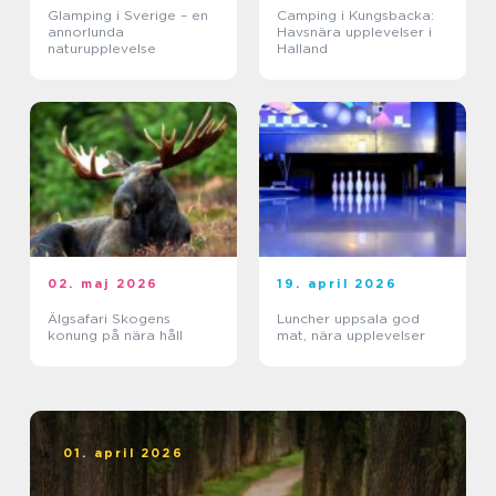
Glamping i Sverige – en
Camping i Kungsbacka:
annorlunda
Havsnära upplevelser i
naturupplevelse
Halland
02. maj 2026
19. april 2026
Älgsafari Skogens
Luncher uppsala god
konung på nära håll
mat, nära upplevelser
01. april 2026