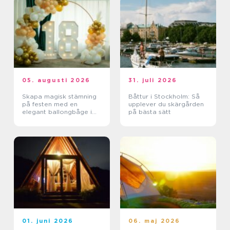
05. augusti 2026
31. juli 2026
Skapa magisk stämning
Båttur i Stockholm: Så
på festen med en
upplever du skärgården
elegant ballongbåge i
på bästa sätt
södra Skåne
01. juni 2026
06. maj 2026