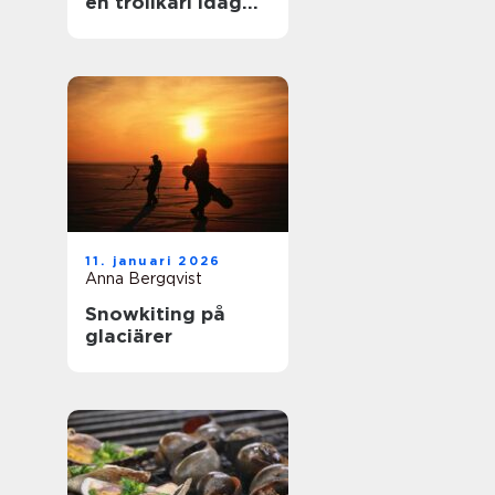
en trollkarl idag
mer än bara hattar
och kaniner?
11. januari 2026
Anna Bergqvist
Snowkiting på
glaciärer