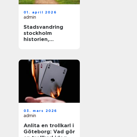
01. april 2026
admin
Stadsvandring
stockholm
historien,
kvarteren och
årstiderna som
formar staden
03. mars 2026
admin
Anlita en trollkarl i
Göteborg: Vad gör