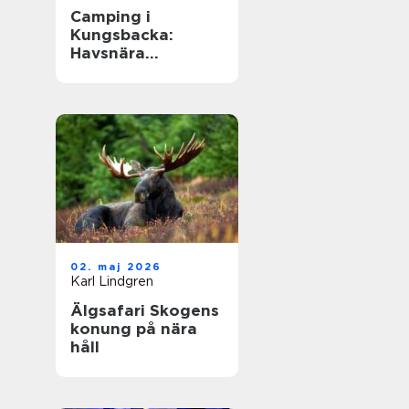
Camping i
Kungsbacka:
Havsnära
upplevelser i
Halland
02. maj 2026
Karl Lindgren
Älgsafari Skogens
konung på nära
håll