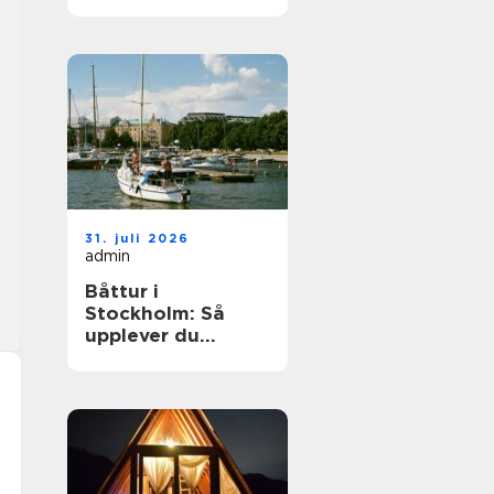
elegant
ballongbåge i
södra Skåne
31. juli 2026
admin
Båttur i
Stockholm: Så
upplever du
skärgården på
bästa sätt