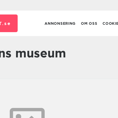
T.
se
ANNONSERING
OM OSS
COOKI
ens museum