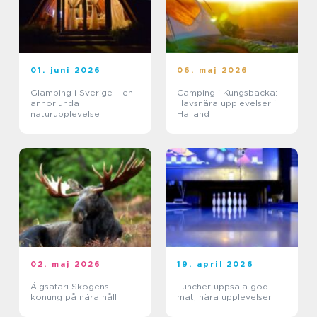
01. juni 2026
06. maj 2026
Glamping i Sverige – en
Camping i Kungsbacka:
annorlunda
Havsnära upplevelser i
naturupplevelse
Halland
02. maj 2026
19. april 2026
Älgsafari Skogens
Luncher uppsala god
konung på nära håll
mat, nära upplevelser