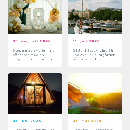
05. augusti 2026
31. juli 2026
Skapa magisk stämning
Båttur i Stockholm: Så
på festen med en
upplever du skärgården
elegant ballongbåge i
på bästa sätt
södra Skåne
01. juni 2026
06. maj 2026
Glamping i Sverige – en
Camping i Kungsbacka: