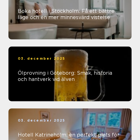
Boka hotell i Stockholm: Få ett bättre
läge och en mer minnesvärd vistelse
03. december 2025
Ölprovning i Göteborg: Smak, historia
och hantverk vid älven
03. december 2025
Hotell Katrineholm: en perfekt plats för