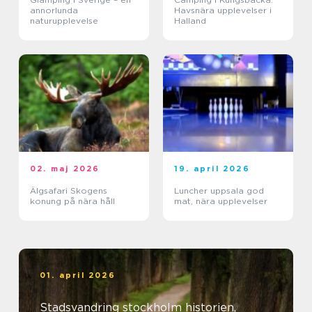
annorlunda
Havsnära upplevelser i
naturupplevelse
Halland
02. maj 2026
19. april 2026
Älgsafari Skogens
Luncher uppsala god
konung på nära håll
mat, nära upplevelser
01. april 2026
Stadsvandring stockholm historien,