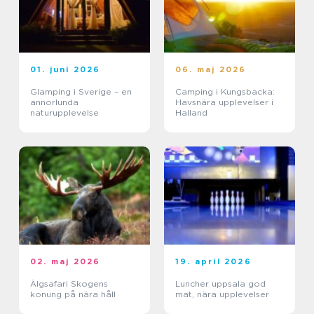
01. juni 2026
06. maj 2026
Glamping i Sverige – en
Camping i Kungsbacka:
annorlunda
Havsnära upplevelser i
naturupplevelse
Halland
02. maj 2026
19. april 2026
Älgsafari Skogens
Luncher uppsala god
konung på nära håll
mat, nära upplevelser