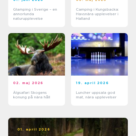
Glamping i Sverige – en
Camping i Kungsbacka:
annorlunda
Havsnära upplevelser i
naturupplevelse
Halland
02. maj 2026
19. april 2026
Älgsafari Skogens
Luncher uppsala god
konung på nära håll
mat, nära upplevelser
01. april 2026