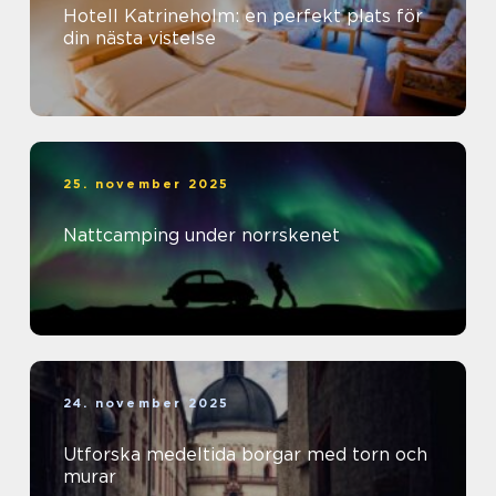
Hotell Katrineholm: en perfekt plats för
din nästa vistelse
25. november 2025
Nattcamping under norrskenet
24. november 2025
Utforska medeltida borgar med torn och
murar