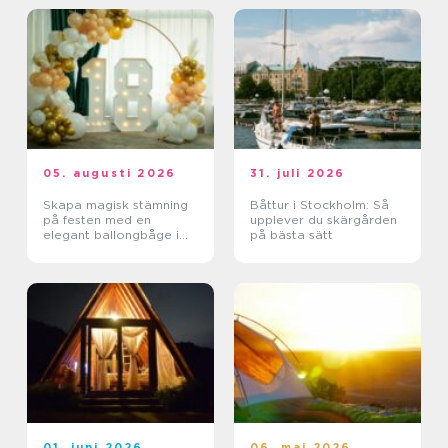
05. augusti 2026
31. juli 2026
Skapa magisk stämning
Båttur i Stockholm: Så
på festen med en
upplever du skärgården
elegant ballongbåge i
på bästa sätt
södra Skåne
01. juni 2026
06. maj 2026