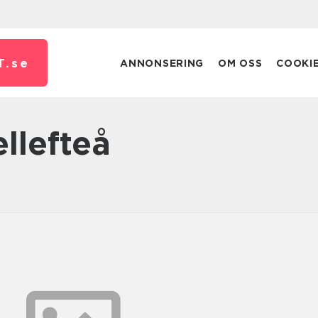
T.
se
ANNONSERING
OM OSS
COOKI
ellefteå