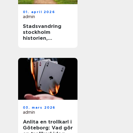
01. april 2026
admin
Stadsvandring
stockholm
historien,
kvarteren och
årstiderna som
formar staden
03. mars 2026
admin
Anlita en trollkarl i
Göteborg: Vad gör