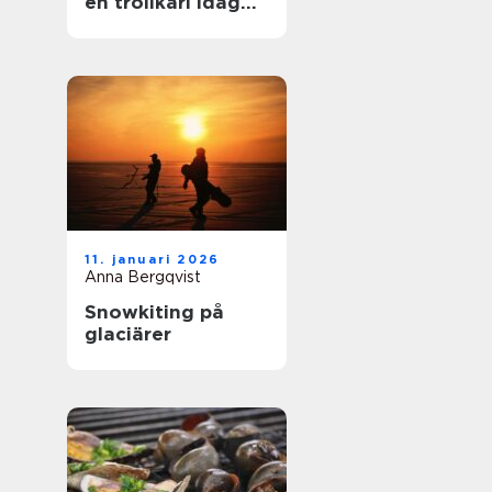
en trollkarl idag
mer än bara hattar
och kaniner?
11. januari 2026
Anna Bergqvist
Snowkiting på
glaciärer