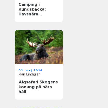
Camping i
Kungsbacka:
Havsnära
upplevelser i
Halland
02. maj 2026
Karl Lindgren
Älgsafari Skogens
konung på nära
håll