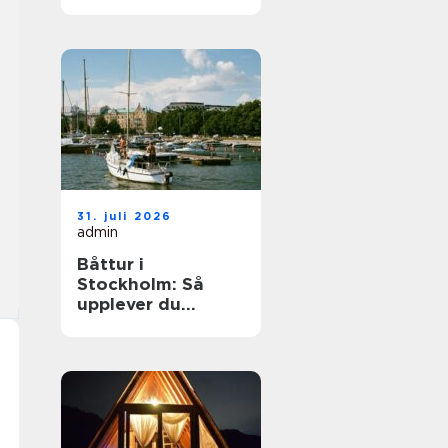
elegant
ballongbåge i
södra Skåne
31. juli 2026
admin
Båttur i
Stockholm: Så
upplever du
skärgården på
bästa sätt