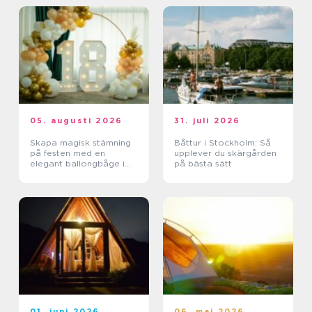
05. augusti 2026
31. juli 2026
Skapa magisk stämning
Båttur i Stockholm: Så
på festen med en
upplever du skärgården
elegant ballongbåge i
på bästa sätt
södra Skåne
01. juni 2026
06. maj 2026