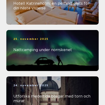
Hotell Katrineholm: en perfekt plats för
din nästa vistelse
25. november 2025
Nattcamping under norrskenet
24. november 2025
Utforska medeltida borgar med torn och
murar