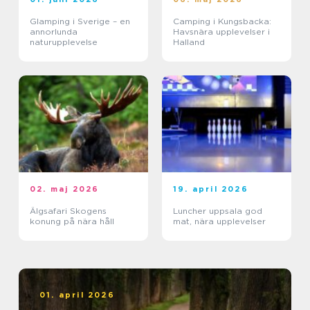
Glamping i Sverige – en
Camping i Kungsbacka:
annorlunda
Havsnära upplevelser i
naturupplevelse
Halland
02. maj 2026
19. april 2026
Älgsafari Skogens
Luncher uppsala god
konung på nära håll
mat, nära upplevelser
01. april 2026