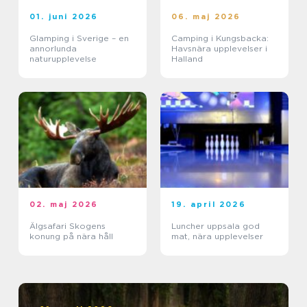
01. juni 2026
06. maj 2026
Glamping i Sverige – en
Camping i Kungsbacka:
annorlunda
Havsnära upplevelser i
naturupplevelse
Halland
02. maj 2026
19. april 2026
Älgsafari Skogens
Luncher uppsala god
konung på nära håll
mat, nära upplevelser