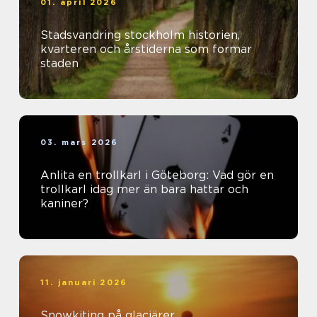
01. april 2026
Stadsvandring stockholm historien,
kvarteren och årstiderna som formar
staden
03. mars 2026
Anlita en trollkarl i Göteborg: Vad gör en
trollkarl idag mer än bara hattar och
kaniner?
11. januari 2026
Snowkiting på glaciärer