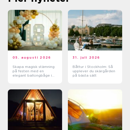
05. augusti 2026
31. juli 2026
Skapa magisk stämning
Båttur i Stockholm: Så
på festen med en
upplever du skärgården
elegant ballongbåge i
på bästa sätt
södra Skåne