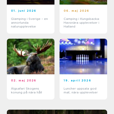
01. juni 2026
06. maj 2026
Glamping i Sverige – en
Camping i Kungsbacka:
annorlunda
Havsnära upplevelser i
naturupplevelse
Halland
02. maj 2026
19. april 2026
Älgsafari Skogens
Luncher uppsala god
konung på nära håll
mat, nära upplevelser