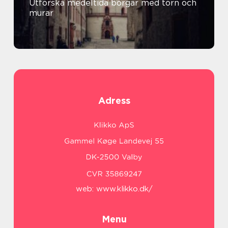
Utforska medeltida borgar med torn och
murar
Adress
web:
www.klikko.dk/
Menu