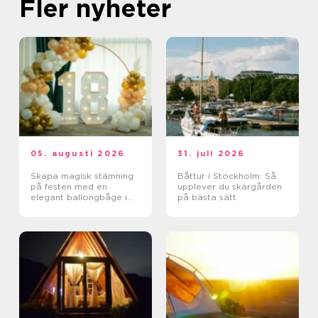
Fler nyheter
05. augusti 2026
31. juli 2026
Skapa magisk stämning
Båttur i Stockholm: Så
på festen med en
upplever du skärgården
elegant ballongbåge i
på bästa sätt
södra Skåne