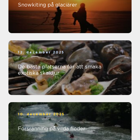
Snowkiting på glaciärer
12. december 2025
De bästa platserna för att smaka
exotiska skaldjur
10. december 2025
Forsränning på vilda floder