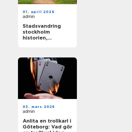
01. april 2026
admin
Stadsvandring
stockholm
historien,
kvarteren och
årstiderna som
formar staden
03. mars 2026
admin
Anlita en trollkarl i
Göteborg: Vad gör