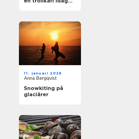
en trollkarl idag
mer än bara hattar
och kaniner?
11. januari 2026
Anna Bergqvist
Snowkiting på
glaciärer