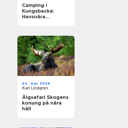
Camping i
Kungsbacka:
Havsnära
upplevelser i
Halland
02. maj 2026
Karl Lindgren
Älgsafari Skogens
konung på nära
håll