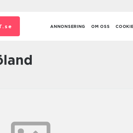
T.
se
ANNONSERING
OM OSS
COOKI
öland