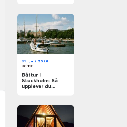
elegant
ballongbåge i
södra Skåne
31. juli 2026
admin
Båttur i
Stockholm: Så
upplever du
skärgården på
bästa sätt