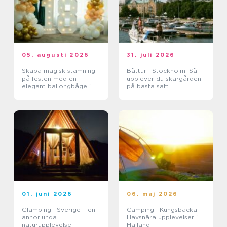
05. augusti 2026
31. juli 2026
Skapa magisk stämning
Båttur i Stockholm: Så
på festen med en
upplever du skärgården
elegant ballongbåge i
på bästa sätt
södra Skåne
01. juni 2026
06. maj 2026
Glamping i Sverige – en
Camping i Kungsbacka:
annorlunda
Havsnära upplevelser i
naturupplevelse
Halland