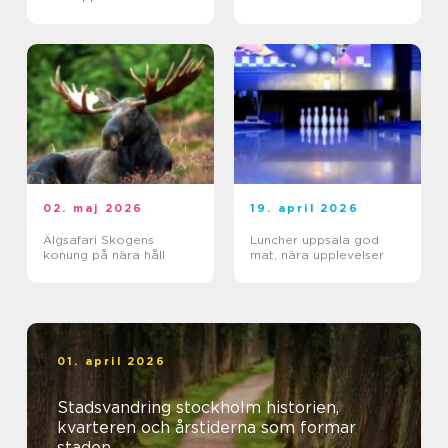
02. maj 2026
19. april 2026
Älgsafari Skogens
Luncher uppsala god
konung på nära håll
mat, nära upplevelser
01. april 2026
Stadsvandring stockholm historien,
kvarteren och årstiderna som formar
staden