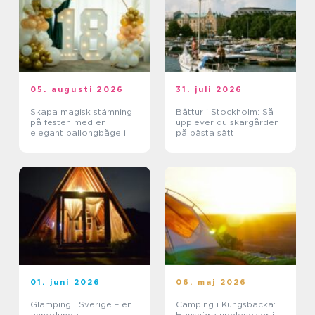
05. augusti 2026
31. juli 2026
Skapa magisk stämning
Båttur i Stockholm: Så
på festen med en
upplever du skärgården
elegant ballongbåge i
på bästa sätt
södra Skåne
01. juni 2026
06. maj 2026
Glamping i Sverige – en
Camping i Kungsbacka:
annorlunda
Havsnära upplevelser i