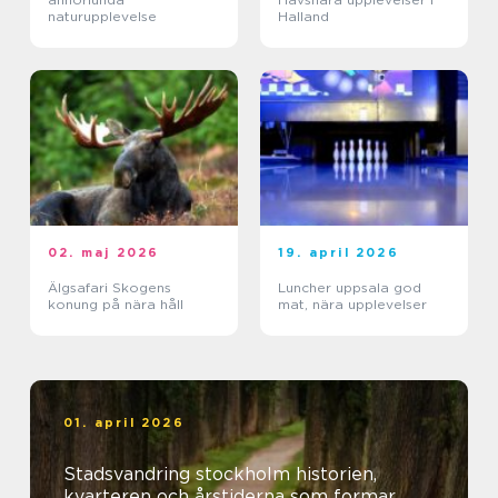
naturupplevelse
Halland
02. maj 2026
19. april 2026
Älgsafari Skogens
Luncher uppsala god
konung på nära håll
mat, nära upplevelser
01. april 2026
Stadsvandring stockholm historien,
kvarteren och årstiderna som formar