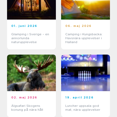
01. juni 2026
06. maj 2026
Glamping i Sverige – en
Camping i Kungsbacka:
annorlunda
Havsnära upplevelser i
naturupplevelse
Halland
02. maj 2026
19. april 2026
Älgsafari Skogens
Luncher uppsala god
konung på nära håll
mat, nära upplevelser