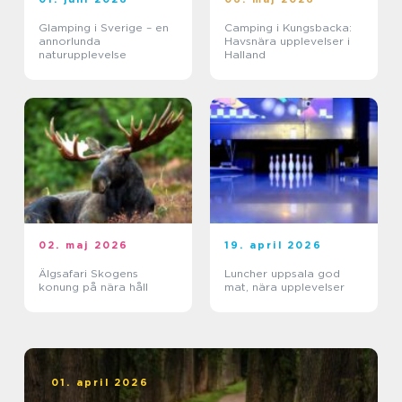
Glamping i Sverige – en
Camping i Kungsbacka:
annorlunda
Havsnära upplevelser i
naturupplevelse
Halland
02. maj 2026
19. april 2026
Älgsafari Skogens
Luncher uppsala god
konung på nära håll
mat, nära upplevelser
01. april 2026