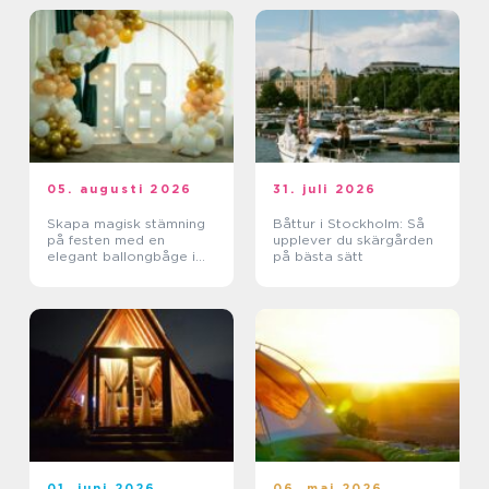
05. augusti 2026
31. juli 2026
Skapa magisk stämning
Båttur i Stockholm: Så
på festen med en
upplever du skärgården
elegant ballongbåge i
på bästa sätt
södra Skåne
01. juni 2026
06. maj 2026