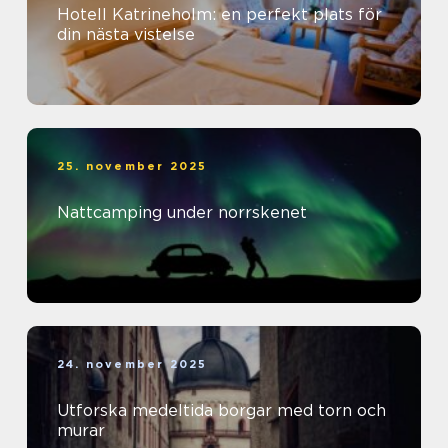
Hotell Katrineholm: en perfekt plats för
din nästa vistelse
25. november 2025
Nattcamping under norrskenet
24. november 2025
Utforska medeltida borgar med torn och
murar