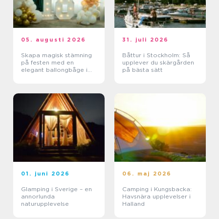
05. augusti 2026
31. juli 2026
Skapa magisk stämning
Båttur i Stockholm: Så
på festen med en
upplever du skärgården
elegant ballongbåge i
på bästa sätt
södra Skåne
01. juni 2026
06. maj 2026
Glamping i Sverige – en
Camping i Kungsbacka:
annorlunda
Havsnära upplevelser i
naturupplevelse
Halland