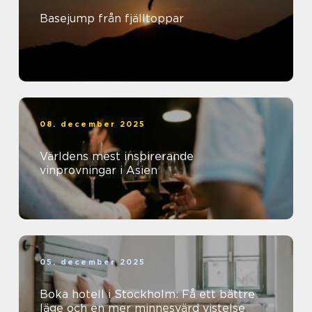
Basejump från fjälltoppar
08. december 2025
Världens mest inspirerande
vinprovningar i Asien
05. december 2025
Boka hotell i Stockholm: Få ett bättre
läge och en mer minnesvärd vistelse