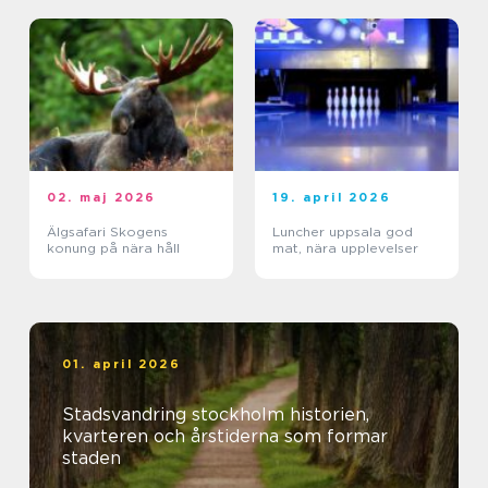
02. maj 2026
19. april 2026
Älgsafari Skogens
Luncher uppsala god
konung på nära håll
mat, nära upplevelser
01. april 2026
Stadsvandring stockholm historien,
kvarteren och årstiderna som formar
staden