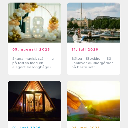
05. augusti 2026
31. juli 2026
Skapa magisk stämning
Båttur i Stockholm: Så
på festen med en
upplever du skärgården
elegant ballongbåge i
på bästa sätt
södra Skåne
01. juni 2026
06. maj 2026