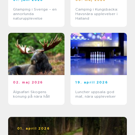
Glamping i Sverige – en
Camping i Kungsbacka:
annorlunda
Havsnära upplevelser i
naturupplevelse
Halland
02. maj 2026
19. april 2026
Älgsafari Skogens
Luncher uppsala god
konung på nära håll
mat, nära upplevelser
01. april 2026