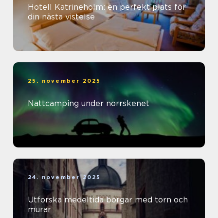
Hotell Katrineholm: en perfekt plats för
din nästa vistelse
25. november 2025
Nattcamping under norrskenet
24. november 2025
Utforska medeltida borgar med torn och
murar