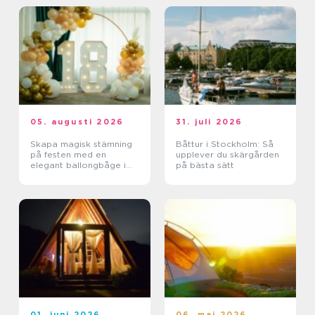
05. augusti 2026
31. juli 2026
Skapa magisk stämning
Båttur i Stockholm: Så
på festen med en
upplever du skärgården
elegant ballongbåge i
på bästa sätt
södra Skåne
01. juni 2026
06. maj 2026