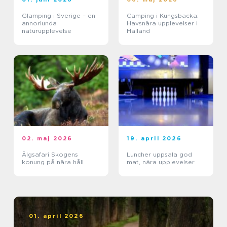
Glamping i Sverige – en
Camping i Kungsbacka:
annorlunda
Havsnära upplevelser i
naturupplevelse
Halland
02. maj 2026
19. april 2026
Älgsafari Skogens
Luncher uppsala god
konung på nära håll
mat, nära upplevelser
01. april 2026