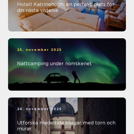
Hotell Katrineholm: en perfekt plats för
din nästa vistelse
25. november 2025
Nattcamping under norrskenet
24. november 2025
Utforska medeltida borgar med torn och
murar