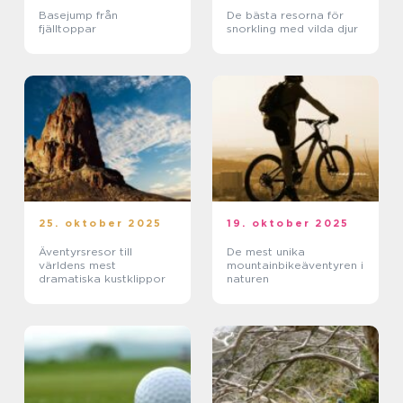
Basejump från
De bästa resorna för
fjälltoppar
snorkling med vilda djur
25. oktober 2025
19. oktober 2025
Äventyrsresor till
De mest unika
världens mest
mountainbikeäventyren i
dramatiska kustklippor
naturen