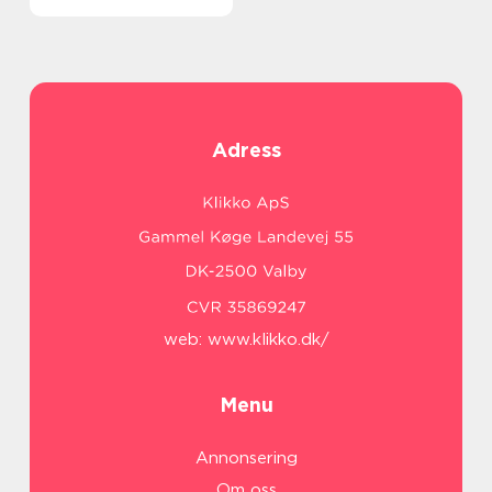
aktiviteter
Adress
web:
www.klikko.dk/
Menu
Annonsering
Om oss