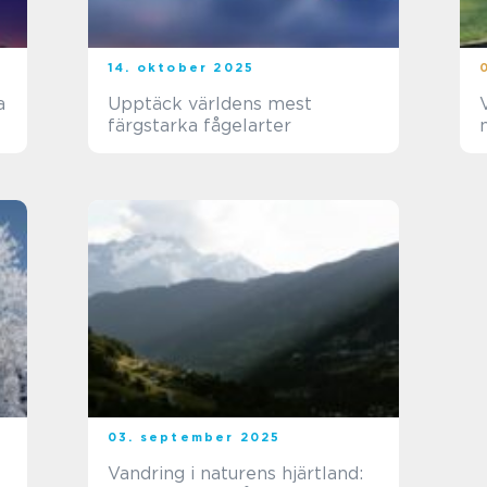
14. oktober 2025
a
Upptäck världens mest
färgstarka fågelarter
03. september 2025
Vandring i naturens hjärtland: