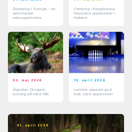
Glamping i Sverige – en
Camping i Kungsbacka:
annorlunda
Havsnära upplevelser i
naturupplevelse
Halland
02. maj 2026
19. april 2026
Älgsafari Skogens
Luncher uppsala god
konung på nära håll
mat, nära upplevelser
01. april 2026