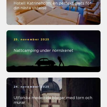
Hotell Katrineholm: en perfekt plats för
din nästa vistelse
25. november 2025
Nattcamping under norrskenet
24. november 2025
Utforska medeltida borgar med torn och
murar