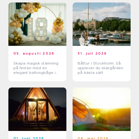
05. augusti 2026
31. juli 2026
Skapa magisk stämning
Båttur i Stockholm: Så
på festen med en
upplever du skärgården
elegant ballongbåge i
på bästa sätt
södra Skåne
01. juni 2026
06. maj 2026