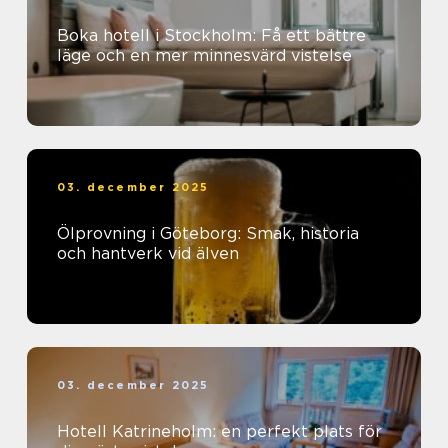
Boka hotell i Stockholm: Få ett bättre
läge och en mer minnesvärd vistelse
03. december 2025
Ölprovning i Göteborg: Smak, historia
och hantverk vid älven
03. december 2025
Hotell Katrineholm: en perfekt plats för