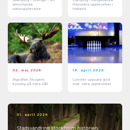
annorlunda
Havsnära upplevelser i
naturupplevelse
Halland
02. maj 2026
19. april 2026
Älgsafari Skogens
Luncher uppsala god
konung på nära håll
mat, nära upplevelser
01. april 2026
Stadsvandring stockholm historien,