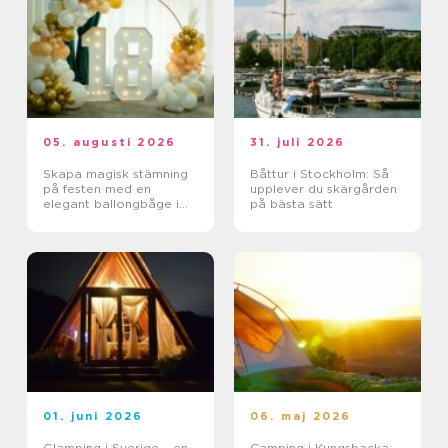
05. augusti 2026
31. juli 2026
Skapa magisk stämning
Båttur i Stockholm: Så
på festen med en
upplever du skärgården
elegant ballongbåge i
på bästa sätt
södra Skåne
01. juni 2026
06. maj 2026
Glamping i Sverige – en
Camping i Kungsbacka: