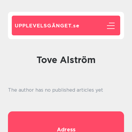
UPPLEVELSGÄNGET.
se
Tove Alström
The author has no published articles yet
Adress