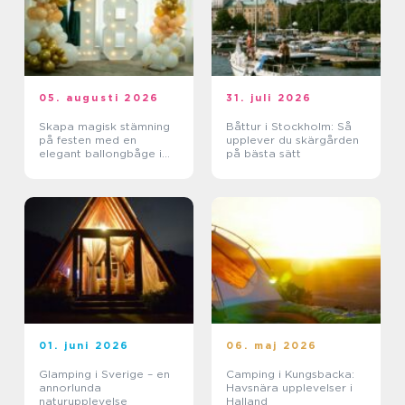
05. augusti 2026
31. juli 2026
Skapa magisk stämning
Båttur i Stockholm: Så
på festen med en
upplever du skärgården
elegant ballongbåge i
på bästa sätt
södra Skåne
01. juni 2026
06. maj 2026
Glamping i Sverige – en
Camping i Kungsbacka:
annorlunda
Havsnära upplevelser i
naturupplevelse
Halland