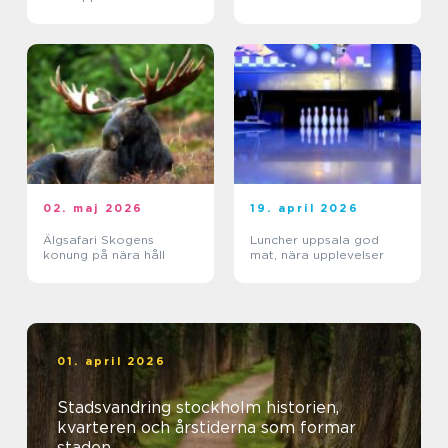
02. maj 2026
19. april 2026
Älgsafari Skogens
Luncher uppsala god
konung på nära håll
mat, nära upplevelser
01. april 2026
Stadsvandring stockholm historien,
kvarteren och årstiderna som formar
staden