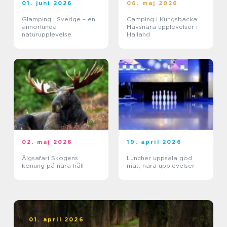
01. juni 2026
06. maj 2026
Glamping i Sverige – en
Camping i Kungsbacka:
annorlunda
Havsnära upplevelser i
naturupplevelse
Halland
02. maj 2026
19. april 2026
Älgsafari Skogens
Luncher uppsala god
konung på nära håll
mat, nära upplevelser
01. april 2026