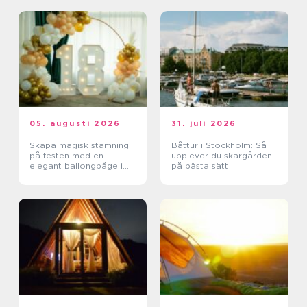
05. augusti 2026
31. juli 2026
Skapa magisk stämning
Båttur i Stockholm: Så
på festen med en
upplever du skärgården
elegant ballongbåge i
på bästa sätt
södra Skåne