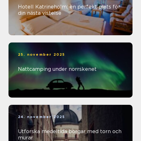
Hotell Katrineholm: en perfekt plats för
din nästa vistelse
25. november 2025
Nattcamping under norrskenet
24. november 2025
Utforska medeltida borgar med torn och
murar