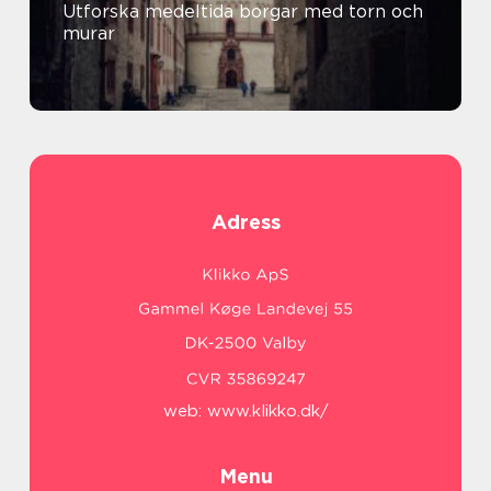
Utforska medeltida borgar med torn och
murar
Adress
web:
www.klikko.dk/
Menu