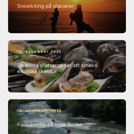
Snowkiting på glaciärer
12. december 2025
De bästa platserna för att smaka
exotiska skaldjur
10. december 2025
Forsränning på vilda floder