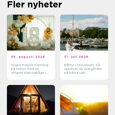
Fler nyheter
05. augusti 2026
31. juli 2026
Skapa magisk stämning
Båttur i Stockholm: Så
på festen med en
upplever du skärgården
elegant ballongbåge i
på bästa sätt
södra Skåne