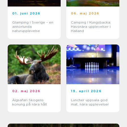
01. juni 2026
06. maj 2026
Glamping i Sverige – en
Camping i Kungsbacka:
annorlunda
Havsnära upplevelser i
naturupplevelse
Halland
02. maj 2026
19. april 2026
Älgsafari Skogens
Luncher uppsala god
konung på nära håll
mat, nära upplevelser