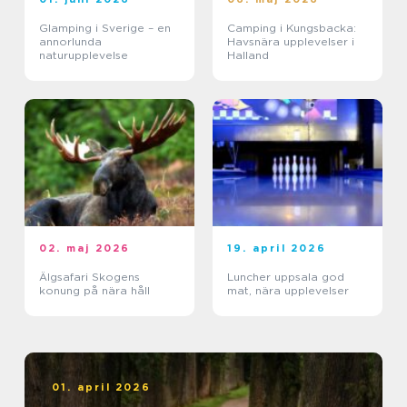
Glamping i Sverige – en
Camping i Kungsbacka:
annorlunda
Havsnära upplevelser i
naturupplevelse
Halland
02. maj 2026
19. april 2026
Älgsafari Skogens
Luncher uppsala god
konung på nära håll
mat, nära upplevelser
01. april 2026