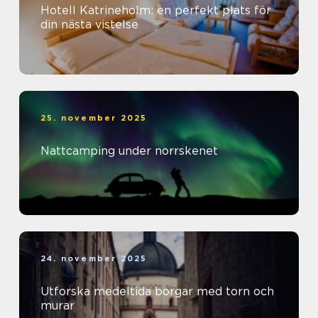
Hotell Katrineholm: en perfekt plats för
din nästa vistelse
25. november 2025
Nattcamping under norrskenet
24. november 2025
Utforska medeltida borgar med torn och
murar