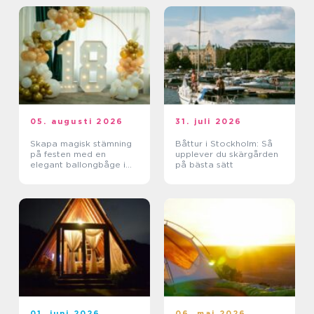
05. augusti 2026
31. juli 2026
Skapa magisk stämning
Båttur i Stockholm: Så
på festen med en
upplever du skärgården
elegant ballongbåge i
på bästa sätt
södra Skåne
01. juni 2026
06. maj 2026